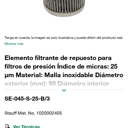
Tenga en cuenta: la imagen es solo ilustrativa y puede diferir del producto real.
Mostrar más
Elemento filtrante de repuesto para
filtros de presión Índice de micras: 25
µm Material: Malla inoxidable Diámetro
exterior (mm): 69 Diámetro interior
(mm): 34,2 Longitud (mm): 116 Sellado:
SE-045-S-25-B/3
NBR, relación β >2
Stauff Mat. No. 1020002405
Ver Técnicas