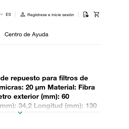
ES
Regístrese e inicie sesión
Centro de Ayuda
 de repuesto para filtros de
micras: 20 µm Material: Fibra
tro exterior (mm): 60
(mm): 34,2 Longitud (mm): 130
ación β >200