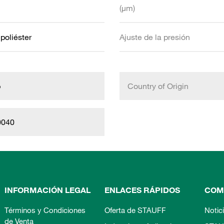
(µm)
 poliéster
Ajuste de la presión
b
Country of Origin
0040
INFORMACIÓN LEGAL
ENLACES RÁPIDOS
COM
Términos y Condiciones
Oferta de STAUFF
Notic
de Venta