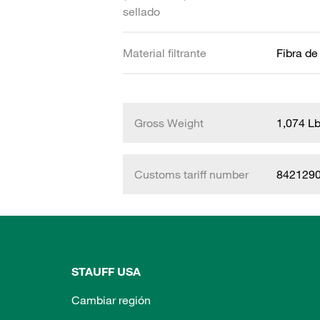
sellado
Material filtrante
Fibra de
Gross Weight
1,074 L
Customs tariff number
842129
STAUFF USA
Cambiar región