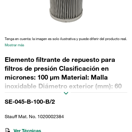
Tenga en cuenta: la imagen es solo ilustrativa y puede diferir del producto real.
Mostrar más
Elemento filtrante de repuesto para
filtros de presión Clasificación en
micrones: 100 µm Material: Malla
inoxidable Diámetro exterior (mm): 60
Diámetro interior (mm): 34,2 Longitud
SE-045-B-100-B/2
(mm): 130 Sellado: NBR, relación β >2
Stauff Mat. No. 1020002384
Ver Técnicas