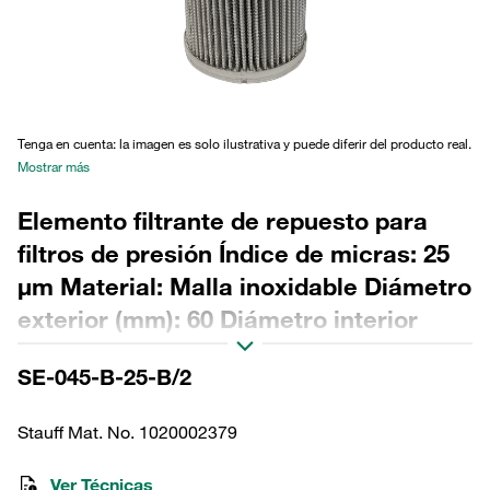
Tenga en cuenta: la imagen es solo ilustrativa y puede diferir del producto real.
Mostrar más
Elemento filtrante de repuesto para
filtros de presión Índice de micras: 25
µm Material: Malla inoxidable Diámetro
exterior (mm): 60 Diámetro interior
(mm): 34,2 Longitud (mm): 130 Sellado:
SE-045-B-25-B/2
NBR, relación β >2
Stauff Mat. No. 1020002379
Ver Técnicas