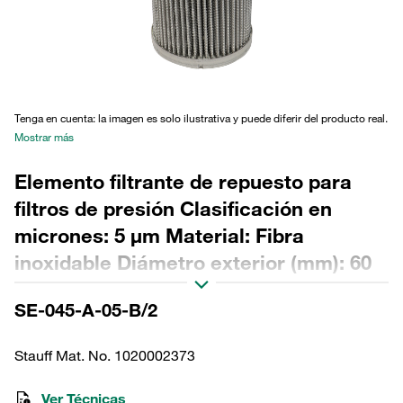
Tenga en cuenta: la imagen es solo ilustrativa y puede diferir del producto real.
Mostrar más
Elemento filtrante de repuesto para
filtros de presión Clasificación en
micrones: 5 µm Material: Fibra
inoxidable Diámetro exterior (mm): 60
Diámetro interior (mm): 34,2 Longitud
SE-045-A-05-B/2
(mm): 130 Sellado: NBR, relación β >2
Stauff Mat. No. 1020002373
Ver Técnicas