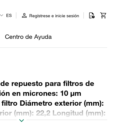
ES
Regístrese e inicie sesión
Centro de Ayuda
 de repuesto para filtros de
ción en micrones: 10 µm
 filtro Diámetro exterior (mm):
rior (mm): 22,2 Longitud (mm):
relación β >2