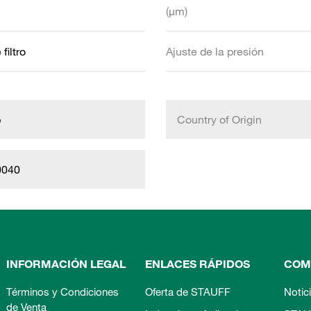
(µm)
filtro
Ajuste de la presión
b
Country of Origin
0040
INFORMACIÓN LEGAL
ENLACES RÁPIDOS
COM
Términos y Condiciones
Oferta de STAUFF
Notic
de Venta