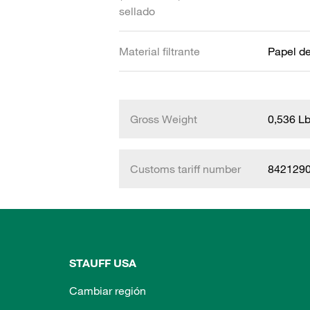
sellado
Material filtrante
Papel de 
Gross Weight
0,536 L
Customs tariff number
842129
STAUFF USA
Cambiar región