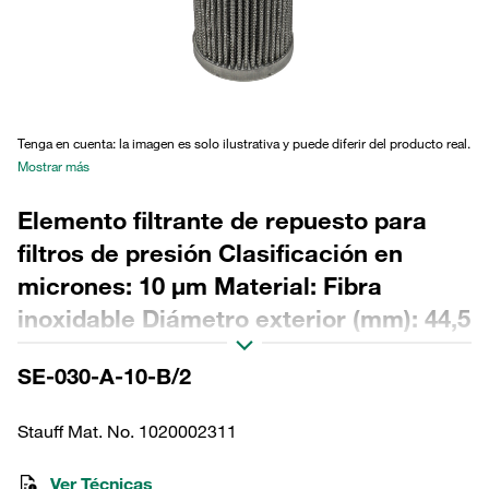
Tenga en cuenta: la imagen es solo ilustrativa y puede diferir del producto real.
Mostrar más
Elemento filtrante de repuesto para
filtros de presión Clasificación en
micrones: 10 µm Material: Fibra
inoxidable Diámetro exterior (mm): 44,5
Diámetro interior (mm): 22,2 Longitud
SE-030-A-10-B/2
(mm): 158 Sellado: NBR, relación β >2
Stauff Mat. No. 1020002311
Ver Técnicas