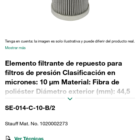
Tenga en cuenta: la imagen es solo ilustrativa y puede diferir del producto real.
Mostrar más
Elemento filtrante de repuesto para
filtros de presión Clasificación en
micrones: 10 µm Material: Fibra de
poliéster Diámetro exterior (mm): 44,5
Diámetro interior (mm): 22,2 Longitud
SE-014-C-10-B/2
(mm): 91 Sellado: NBR, relación β >200
Stauff Mat. No. 1020002273
Ver Técnicas