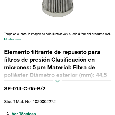
Tenga en cuenta: la imagen es solo ilustrativa y puede diferir del producto real.
Mostrar más
Elemento filtrante de repuesto para
filtros de presión Clasificación en
micrones: 5 µm Material: Fibra de
poliéster Diámetro exterior (mm): 44,5
Diámetro interior (mm): 22,2 Longitud
SE-014-C-05-B/2
(mm): 91 Sellado: NBR, relación β >200
Stauff Mat. No. 1020002272
Ver Técnicas