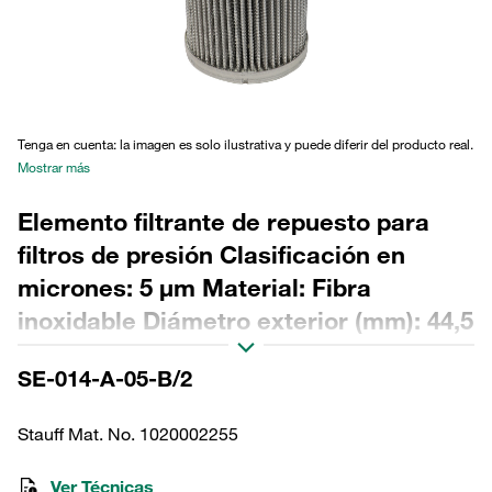
Tenga en cuenta: la imagen es solo ilustrativa y puede diferir del producto real.
Mostrar más
Elemento filtrante de repuesto para
filtros de presión Clasificación en
micrones: 5 µm Material: Fibra
inoxidable Diámetro exterior (mm): 44,5
Diámetro interior (mm): 22,2 Longitud
SE-014-A-05-B/2
(mm): 91 Sellado: NBR, relación β >2
Stauff Mat. No. 1020002255
Ver Técnicas