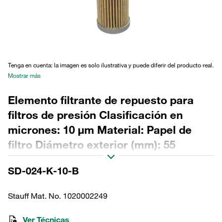
Tenga en cuenta: la imagen es solo ilustrativa y puede diferir del producto real.
Mostrar más
Elemento filtrante de repuesto para
filtros de presión Clasificación en
micrones: 10 µm Material: Papel de
filtro Diámetro exterior (mm): 55
Diámetro interior (mm): 28,2 Longitud
SD-024-K-10-B
(mm): 233 Sellado: NBR, relación β >2
Stauff Mat. No. 1020002249
Ver Técnicas