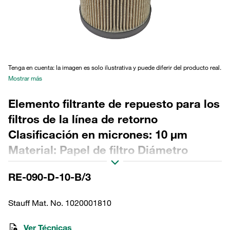
Tenga en cuenta: la imagen es solo ilustrativa y puede diferir del producto real.
Mostrar más
Elemento filtrante de repuesto para los
filtros de la línea de retorno
Clasificación en micrones: 10 µm
Material: Papel de filtro Diámetro
exterior (mm): 76,5 Diámetro interior
RE-090-D-10-B/3
(mm): 48,5 Longitud (mm): 195 Sellado:
NBR, relación β >2
Stauff Mat. No. 1020001810
Ver Técnicas