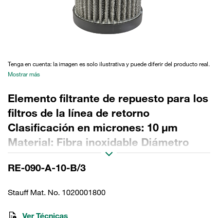
Tenga en cuenta: la imagen es solo ilustrativa y puede diferir del producto real.
Mostrar más
Elemento filtrante de repuesto para los
filtros de la línea de retorno
Clasificación en micrones: 10 µm
Material: Fibra inoxidable Diámetro
exterior (mm): 76,5 Diámetro interior
RE-090-A-10-B/3
(mm): 48,5 Longitud (mm): 195 Sellado:
NBR, relación β >2
Stauff Mat. No. 1020001800
Ver Técnicas