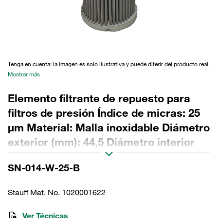
Tenga en cuenta: la imagen es solo ilustrativa y puede diferir del producto real.
Mostrar más
Elemento filtrante de repuesto para
filtros de presión Índice de micras: 25
µm Material: Malla inoxidable Diámetro
exterior (mm): 44,5 Diámetro interior
(mm): 22,2 Longitud (mm): 110 Sellado:
SN-014-W-25-B
NBR, relación β >2
Stauff Mat. No. 1020001622
Ver Técnicas