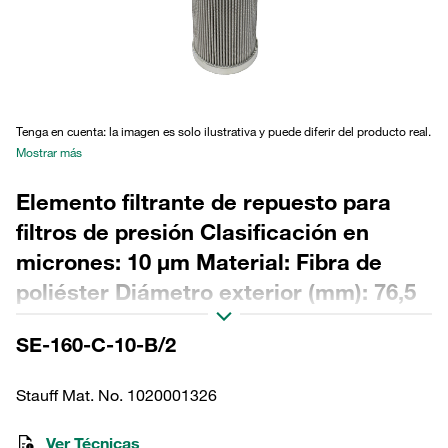
Tenga en cuenta: la imagen es solo ilustrativa y puede diferir del producto real.
Mostrar más
Elemento filtrante de repuesto para
filtros de presión Clasificación en
micrones: 10 µm Material: Fibra de
poliéster Diámetro exterior (mm): 76,5
Diámetro interior (mm): 48,5 Longitud
SE-160-C-10-B/2
(mm): 351 Sellado: NBR, relación β
>200
Stauff Mat. No. 1020001326
Ver Técnicas