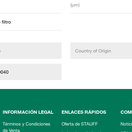
(µm)
filtro
b
Country of Origin
0040
INFORMACIÓN LEGAL
ENLACES RÁPIDOS
COM
Términos y Condiciones
Oferta de STAUFF
Notic
de Venta