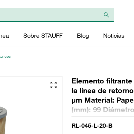
ínea
Sobre STAUFF
Blog
Noticias
áulicos
Elemento filtrante
la línea de retorn
µm Material: Papel
(mm): 99 Diámetro 
(mm): 218 Sellado
RL-045-L-20-B