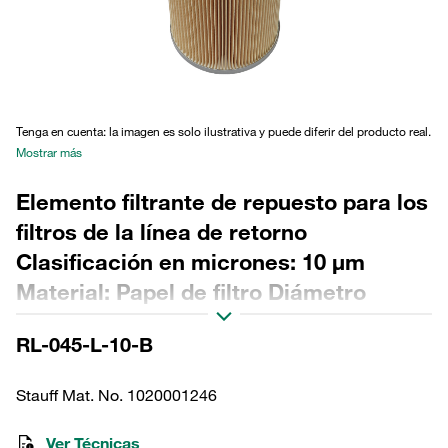
Tenga en cuenta: la imagen es solo ilustrativa y puede diferir del producto real.
Mostrar más
Elemento filtrante de repuesto para los
filtros de la línea de retorno
Clasificación en micrones: 10 µm
Material: Papel de filtro Diámetro
exterior (mm): 99 Diámetro interior
RL-045-L-10-B
(mm): 48,5 Longitud (mm): 218 Sellado:
NBR, relación β >2
Stauff Mat. No. 1020001246
Ver Técnicas