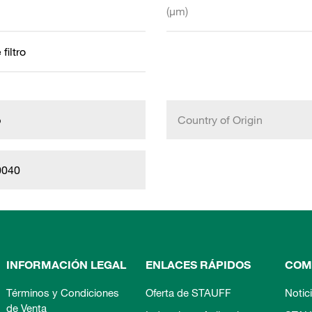
(µm)
filtro
b
Country of Origin
0040
INFORMACIÓN LEGAL
ENLACES RÁPIDOS
COM
Términos y Condiciones
Oferta de STAUFF
Notic
de Venta