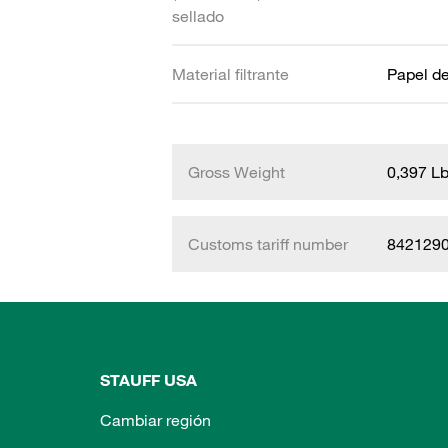
sellado
Material filtrante
Papel de 
Gross Weight
0,397 L
Customs tariff number
842129
STAUFF USA
Cambiar región