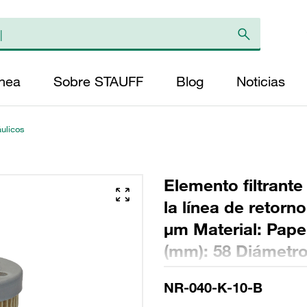
ínea
Sobre STAUFF
Blog
Noticias
áulicos
Elemento filtrante
la línea de retorn
µm Material: Papel
(mm): 58 Diámetro 
(mm): 99 Sellado: 
NR-040-K-10-B