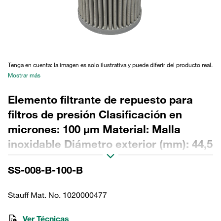
Tenga en cuenta: la imagen es solo ilustrativa y puede diferir del producto real.
Mostrar más
Elemento filtrante de repuesto para
filtros de presión Clasificación en
micrones: 100 µm Material: Malla
inoxidable Diámetro exterior (mm): 44,5
Diámetro interior (mm): 18,2 Longitud
SS-008-B-100-B
(mm): 84 Sellado: NBR, relación β >2
Stauff Mat. No. 1020000477
Ver Técnicas