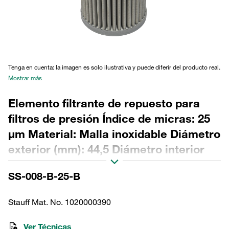
Tenga en cuenta: la imagen es solo ilustrativa y puede diferir del producto real.
Mostrar más
Elemento filtrante de repuesto para
filtros de presión Índice de micras: 25
µm Material: Malla inoxidable Diámetro
exterior (mm): 44,5 Diámetro interior
(mm): 18,2 Longitud (mm): 84 Sellado:
SS-008-B-25-B
NBR, relación β >2
Stauff Mat. No. 1020000390
Ver Técnicas