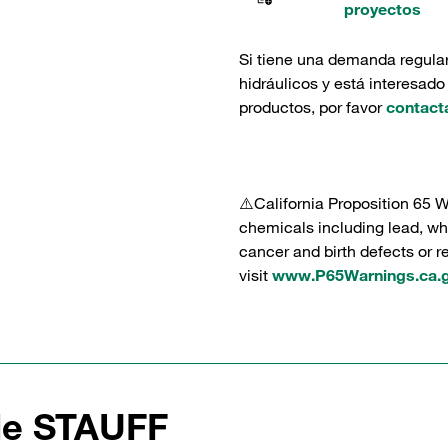
proyectos
Si tiene una demanda regula
hidráulicos y está interesado
productos, por favor
contact
⚠️California Proposition 65 
chemicals including lead, whi
cancer and birth defects or 
visit
www.P65Warnings.ca.
de STAUFF