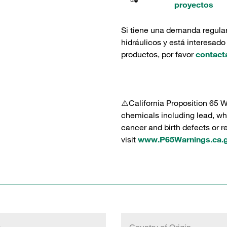
proyectos
Si tiene una demanda regula
hidráulicos y está interesado
productos, por favor
contact
⚠️California Proposition 65 
chemicals including lead, whi
cancer and birth defects or 
visit
www.P65Warnings.ca.