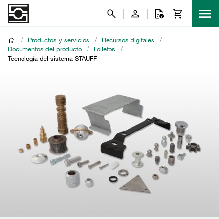
/
Productos y servicios
/
Recursos digitales
/
Documentos del producto
/
Folletos
/
Tecnología del sistema STAUFF