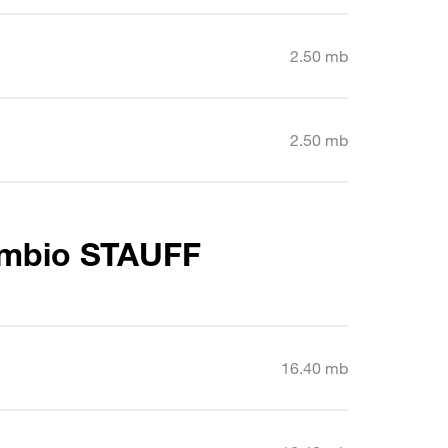
2.50 mb
2.50 mb
cambio STAUFF
16.40 mb