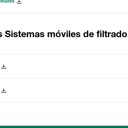
lements
Sistemas móviles de filtrad
s
s