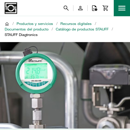
/
Productos y servicios
/
Recursos digitales
/
Documentos del producto
/
Catálogo de productos STAUFF
/
STAUFF Diagtronics