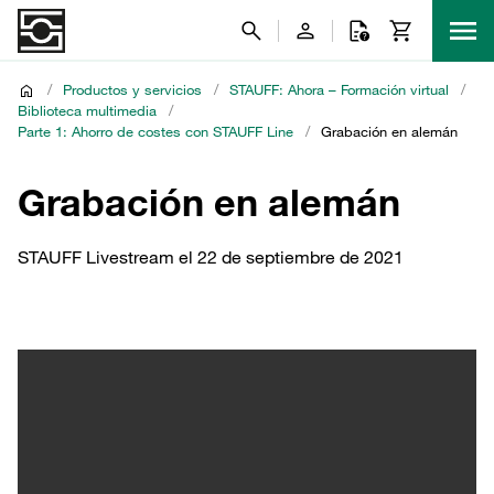
/
Productos y servicios
/
STAUFF: Ahora – Formación virtual
/
Biblioteca multimedia
/
Parte 1: Ahorro de costes con STAUFF Line
/
Grabación en alemán
Grabación en alemán
STAUFF Livestream el 22 de septiembre de 2021