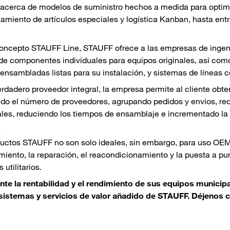
cerca de modelos de suministro hechos a medida para optimiza
miento de artículos especiales y logística Kanban, hasta ent
oncepto STAUFF Line, STAUFF ofrece a las empresas de ingeni
de componentes individuales para equipos originales, así como l
ensambladas listas para su instalación, y sistemas de líneas 
dadero proveedor integral, la empresa permite al cliente obte
do el número de proveedores, agrupando pedidos y envíos, red
ales, reduciendo los tiempos de ensamblaje e incrementado la 
.
uctos STAUFF no son solo ideales, sin embargo, para uso OEM
iento, la reparación, el reacondicionamiento y la puesta a pu
 utilitarios.
nte la rentabilidad y el rendimiento de sus equipos munici
 sistemas y servicios de valor añadido de STAUFF. Déjenos 