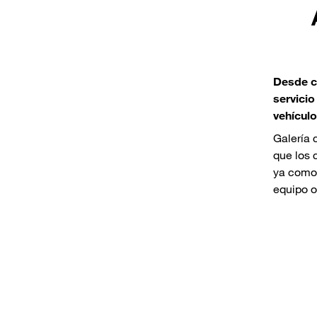
Desde c
servici
vehículo
Galería 
que los
ya como 
equipo or
Vehículo bomba y vehículo de chorro a presión para la limpieza de
Vehíc
alcantarillas
trans