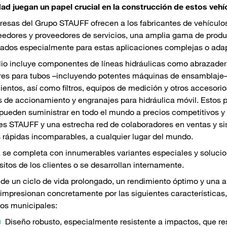
d juegan un papel crucial en la construcción de estos vehí
esas del Grupo STAUFF ofrecen a los fabricantes de vehículo
edores y proveedores de servicios, una amplia gama de produc
lados especialmente para estas aplicaciones complejas o ada
olio incluye componentes de líneas hidráulicas como abrazade
es para tubos –incluyendo potentes máquinas de ensamblaje–,
entos, así como filtros, equipos de medición y otros accesori
 de accionamiento y engranajes para hidráulica móvil. Estos p
pueden suministrar en todo el mundo a precios competitivos y c
ales STAUFF y una estrecha red de colaboradores en ventas y s
 rápidas incomparables, a cualquier lugar del mundo.
se completa con innumerables variantes especiales y soluci
isitos de los clientes o se desarrollan internamente.
e un ciclo de vida prolongado, un rendimiento óptimo y una ap
mpresionan concretamente por las siguientes características,
os municipales:
Diseño robusto, especialmente resistente a impactos, que r