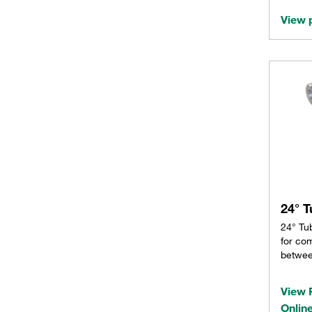
View 
24° T
24° Tu
for co
betwe
View 
Onlin