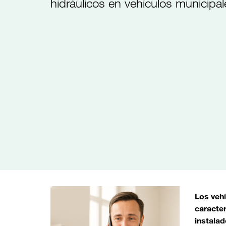
hidráulicos en vehículos municipal
Los veh
caracter
instala