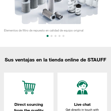
Elementos de filtro de repuesto en calidad de equipo original
Ex
Sus ventajas en la tienda online de STAUFF
Direct sourcing
Live chat
Get directly in touch with
from the quality