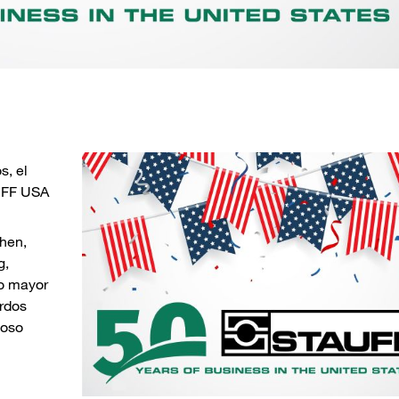
s, el
UFF USA
hen,
g,
jo mayor
rdos
toso