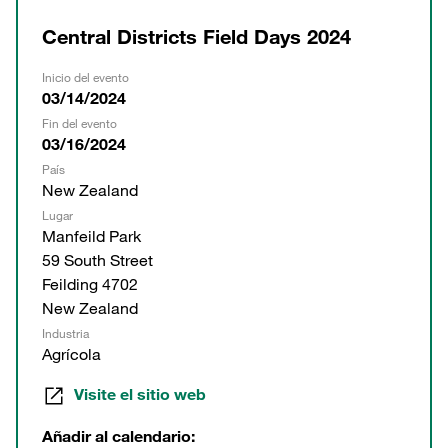
Central Districts Field Days 2024
Inicio del evento
03/14/2024
Fin del evento
03/16/2024
País
New Zealand
Lugar
Manfeild Park
59 South Street
Feilding 4702
New Zealand
Industria
Agrícola
Visite el sitio web
Añadir al calendario: