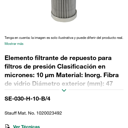
Tenga en cuenta: la imagen es solo ilustrativa y puede diferir del producto real.
Mostrar más
Elemento filtrante de repuesto para
filtros de presión Clasificación en
micrones: 10 µm Material: Inorg. Fibra
de vidrio Diámetro exterior (mm): 47
Diámetro interior (mm): 22,2 Longitud
SE-030-H-10-B/4
(mm): 153 Sellado: NBR, relación β
>200
Stauff Mat. No. 1020023492
Ver Técnicas