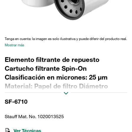
Tenga en cuenta: la imagen es solo ilustrativa y puede diferir del producto real.
Mostrar más
Elemento filtrante de repuesto
Cartucho filtrante Spin-On
Clasificación en micrones: 25 µm
Material: Papel de filtro Diámetro
exterior (mm): 128 Longitud (mm): 168
SF-6710
Sellado: NBR, relación β >2
Stauff Mat. No. 1020013525
Ver Técnicas