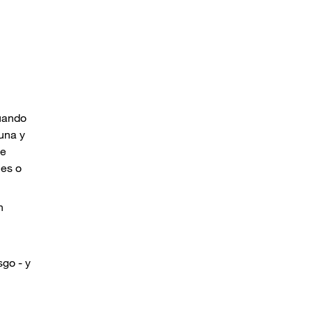
cuando
una y
te
nes o
n
go - y