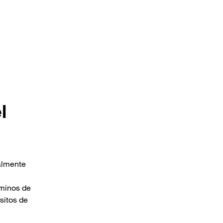
l
almente
rminos de
sitos de