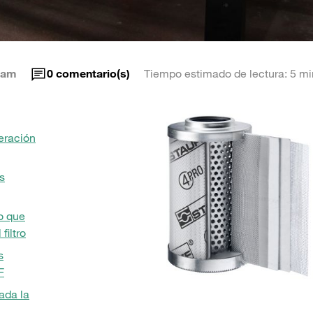
eam
0
comentario(s)
Tiempo estimado de lectura: 5 mi
eración
s
o que
filtro
s
F
ada la