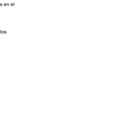
s en el
los