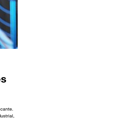
es
icante.
ustrial,