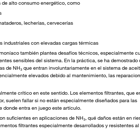
s de alto consumo energético, como
s
ataderos, lecherías, cervecerías
s industriales con elevadas cargas térmicas
 amoníaco también plantea desafíos técnicos, especialmente 
entes sensibles del sistema. En la práctica, se ha demostrado 
as de NH₃ que entran involuntariamente en el sistema de acei
encialmente elevados debido al mantenimiento, las reparacio
almente crítico en este sentido. Los elementos filtrantes, que e
r, suelen fallar si no están especialmente diseñados para las
 donde entra en juego este artículo.
n suficientes en aplicaciones de NH₃, qué daños están en ries
entos filtrantes especialmente desarrollados y resistentes al