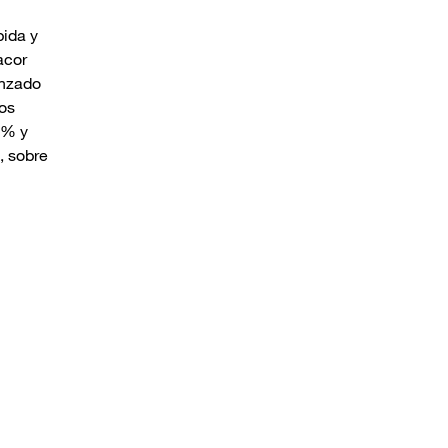
pida y
acor
enzado
los
 % y
, sobre