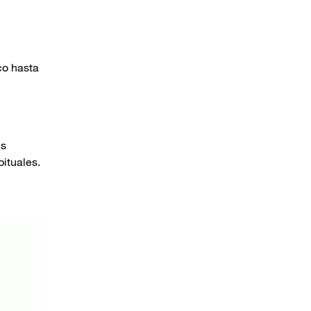
co hasta
as
ituales.