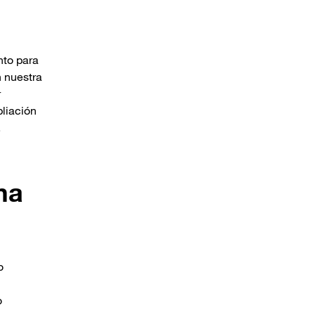
nto para
n nuestra
r
pliación
.
ma
o
o