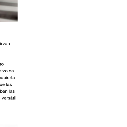
irven
to
erzo de
cubierta
ue las
rban las
 versátil