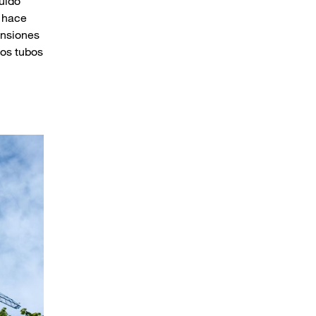
luido
s hace
ensiones
los tubos