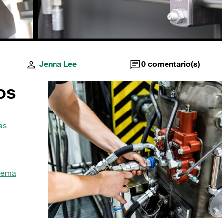
Jenna Lee
0
comentario(s)
os
as
stema