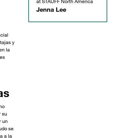
at STAUFF North America
Jenna Lee
cial
tajas y
en la
des
as
omo
r su
r un
nudo se
a a la