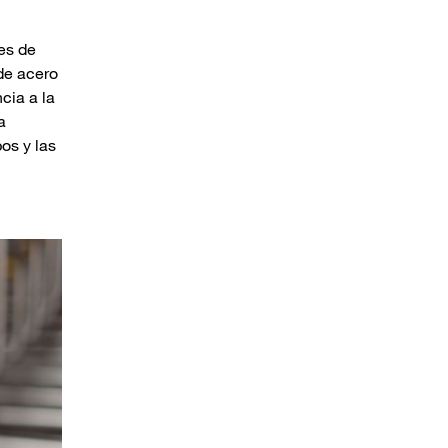
es de
de acero
cia a la
a
os y las