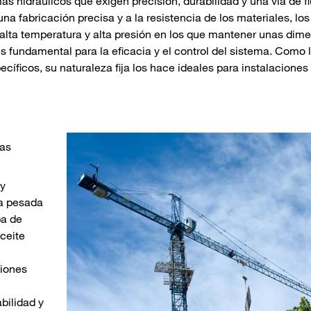
as hidráulicos que exigen precisión, durabilidad y una vía de f
una fabricación precisa y a la resistencia de los materiales, lo
lta temperatura y alta presión en los que mantener unas dim
s fundamental para la eficacia y el control del sistema. Como 
íficos, su naturaleza fija los hace ideales para instalaciones
ias
 y
ia pesada
a de
aceite
ciones
bilidad y