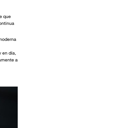
de que
ontinua
 moderna
 en día,
uamente a