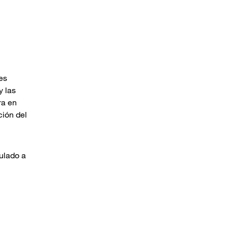
es
y las
ra en
ción del
ulado a