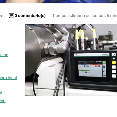
m
0
comentario(s)
Tiempo estimado de lectura: 5 min
vo en
ero ideal
ht
ión