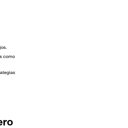
jos.
os como
rategias
ero