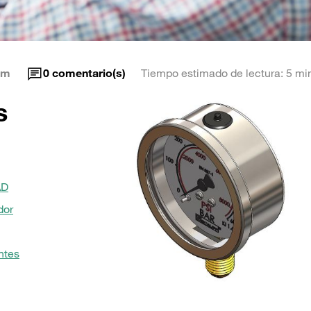
am
0
comentario(s)
Tiempo estimado de lectura: 5 mi
s
AD
dor
ntes