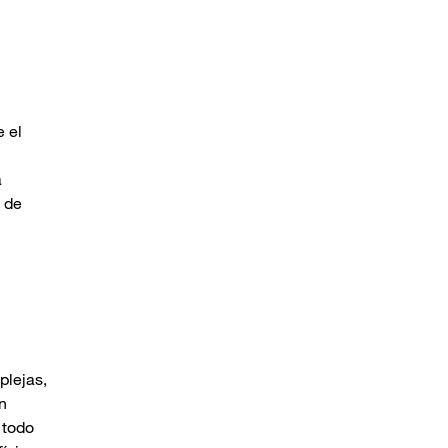
e el
a
o de
plejas,
n
 todo