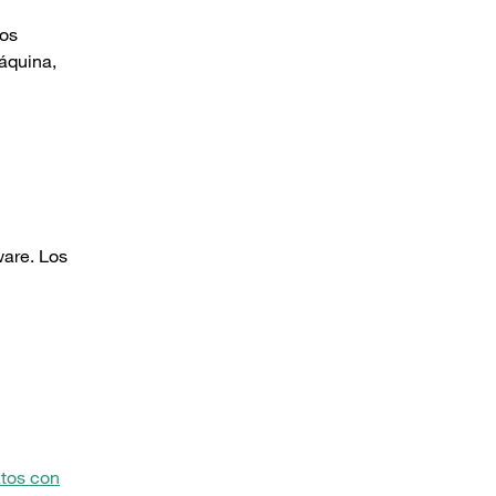
los
máquina,
ware. Los
tos con