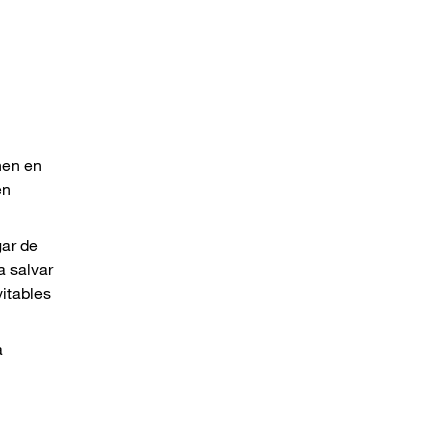
nen en
en
gar de
a salvar
itables
a