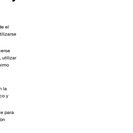
de el
ilizarse
cerse
utilizar
ínimo
n la
co y
le para
ión