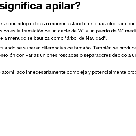
ignifica apilar?
llar varios adaptadores o racores estándar uno tras otro para co
ico es la transición de un cable de ½" a un puerto de ⅛" med
que a menudo se bautiza como "árbol de Navidad".
e cuando se superan diferencias de tamaño. También se produ
conexión con varias uniones roscadas o separadores debido a u
e atornillado innecesariamente compleja y potencialmente pro