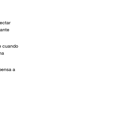
nectar
iante
ce cuando
na
pensa a