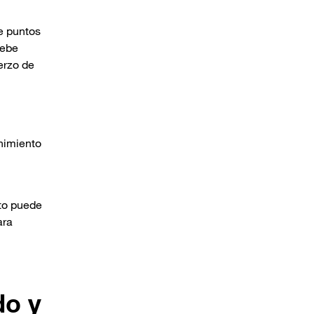
e puntos
debe
erzo de
nimiento
sto puede
ara
do y