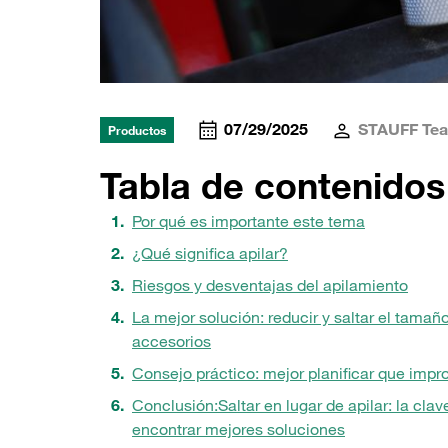
07/29/2025
STAUFF Te
Productos
Tabla de contenidos
Por qué es importante este tema
¿Qué significa apilar?
Riesgos y desventajas del apilamiento
La mejor solución: reducir y saltar el tamaño
accesorios
Consejo práctico: mejor planificar que impr
Conclusión:
Saltar en lugar de apilar: la clav
encontrar mejores soluciones