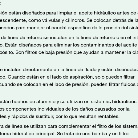
:
esión están diseñados para limpiar el aceite hidráulico antes de
escendente, como válvulas y cilindros. Se colocan detrás de l
ados para manejar el caudal específico de la presión del sis
s de línea de retorno se instalan en la línea de retorno o en el int
co. Están diseñados para eliminar los contaminantes del aceite
pósito. Son filtros de baja presión que ayudan a mantener la cl
a se instalan directamente en la línea de fluido y están diseñado
lico. Cuando están en el lado de aspiración, solo pueden filtrar
cuando se colocan en el lado de presión, pueden filtrar fluidos 
 están hechos de aluminio y se utilizan en sistemas hidráulicos
los componentes individuales de los daños causados por la
es y rápidos de sustituir, por lo que resultan rentables.
era de línea se utilizan para complementar el filtro de los siste
tema hidráulico principal. Se trata de una bomba y un filtro