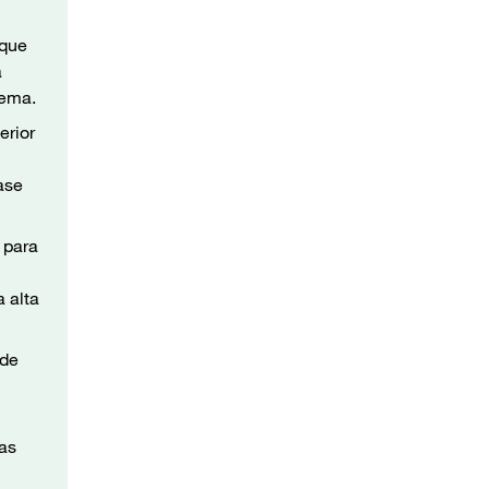
 que
a
tema.
erior
ase
s para
a alta
 de
mas