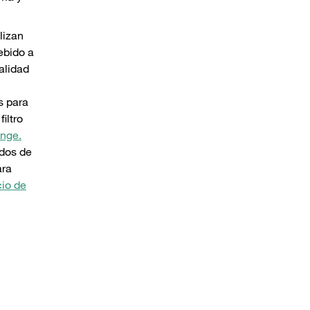
lizan
debido a
alidad
s para
iltro
ange.
ados de
ara
cio de