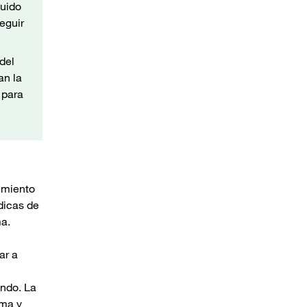
luido
seguir
 del
an la
 para
imiento
dicas de
ma.
ar a
ondo. La
ema y