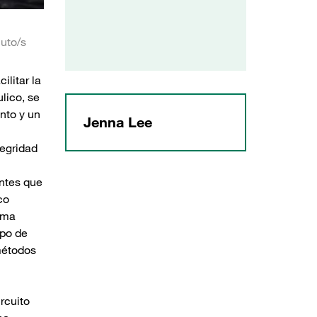
uto/s
ilitar la
lico, se
nto y un
Jenna Lee
tegridad
antes que
co
tema
mpo de
métodos
ircuito