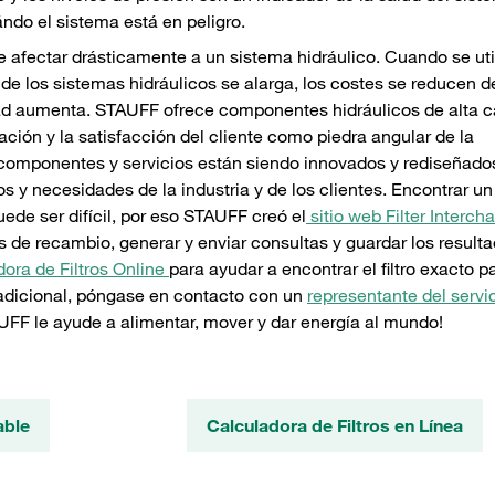
ándo el sistema está en peligro.
e afectar drásticamente a un sistema hidráulico. Cuando se uti
il de los sistemas hidráulicos se alarga, los costes se reducen 
dad aumenta. STAUFF ofrece componentes hidráulicos de alta c
ción y la satisfacción del cliente como piedra angular de la
s componentes y servicios están siendo innovados y rediseñado
y necesidades de la industria y de los clientes. Encontrar un f
ede ser difícil, por eso STAUFF creó el
sitio web Filter Interch
es de recambio, generar y enviar consultas y guardar los result
ora de Filtros Online
para ayudar a encontrar el filtro exacto p
 adicional, póngase en contacto con un
representante del servi
FF le ayude a alimentar, mover y dar energía al mundo!
able
Calculadora de Filtros en Línea