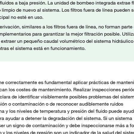
fluidos a baja presión. La unidad de bombeo integrada extrae f
do limpio de nuevo al sistema. Los filtros fuera de línea pueden 
ipal no esté en uso.
derivación, similares a los filtros fuera de línea, no forman parte
plementarios para garantizar la mejor filtración posible. Utiliz
a extraer un pequeño caudal volumétrico del sistema hidráulico
entras el sistema está en funcionamiento.
ne correctamente es fundamental aplicar prácticas de manten
zcan los costes de mantenimiento. Realizar inspecciones perió
 clara de identificar visiblemente posibles problemas del siste
osión o contaminación o de reconocer audiblemente ruidos
ma y los niveles de temperatura y presión del fluido puede ayud
a ayudar a detener la degradación del sistema. Si un sistema
a ser un signo de contaminación y debe inspeccionarse más a f
o y los niveles de presión son un indicador de la salud del sist