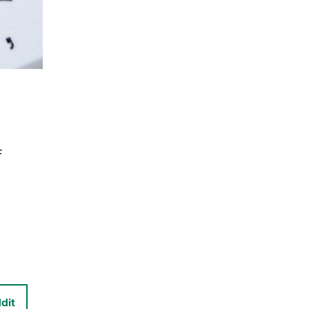
F
dit