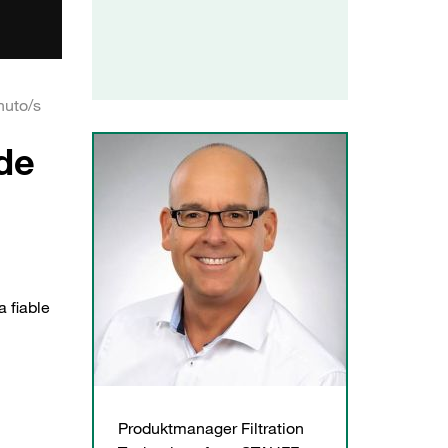
nuto/s
de
 fiable
Produktmanager Filtration