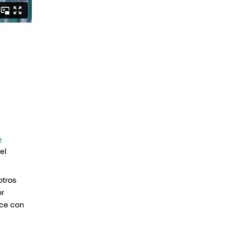
o
el
otros
or
ice con