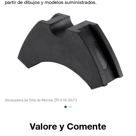
partir de dibujos y modelos suministrados.
Abrazadera de Silla de Montar ZR-518-SA73
Nu
Valore y Comente