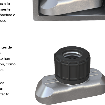
s a lo
ilmente
añadirse o
luso
entes de
e
 se han
ión, como
 su
bos
an
ntacto