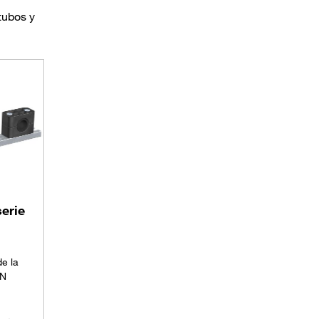
tubos y
serie
e la
IN