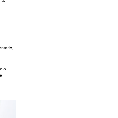
ntario,
solo
se