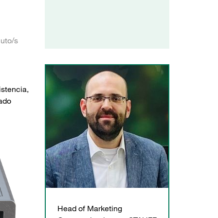
uto/s
istencia,
tado
Head of Marketing