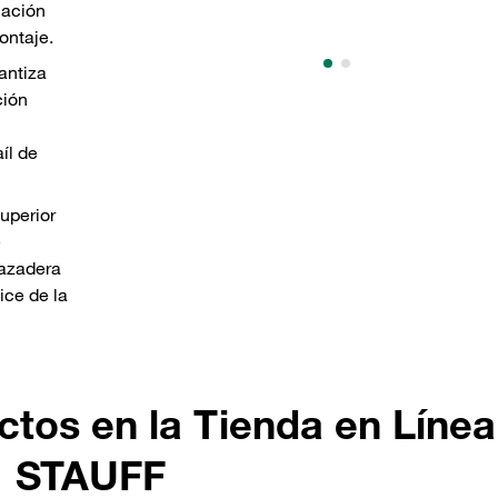
jación
montaje.
antiza
ción
íl de
superior
e
razadera
ice de la
ctos en la Tienda en Línea
STAUFF