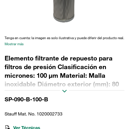
Tenga en cuenta: la imagen es solo ilustrativa y puede diferir del producto real.
Mostrar más
Elemento filtrante de repuesto para
filtros de presión Clasificación en
micrones: 100 µm Material: Malla
inoxidable Diámetro exterior (mm): 80
Diámetro interior (mm): 43,5 Longitud
SP-090-B-100-B
(mm): 328,5 Sellado: NBR, relación β >2
Stauff Mat. No. 1020002733
Ver Técnicas